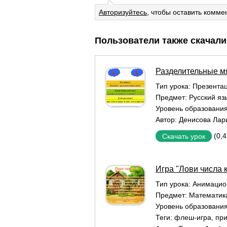
Авторизуйтесь
, чтобы оставить комме
Пользователи также скачали
Разделительные мя
Тип урока:
Презентац
Предмет:
Русский яз
Уровень образовани
Автор:
Денисова Лар
(0,
Скачать урок
Игра "Лови числа к
Тип урока:
Aнимацио
Предмет:
Математик
Уровень образовани
Теги:
флеш-игра
,
при