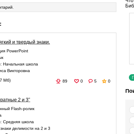
Что
Биб
нтарий.
:
гкий и твердый знаки.
ия PowerPoint
ык
я:
Начальная школа
иса Викторовна
47 Мб)
89
0
5
0
По
ратные 2 и 3"
нный Flash-ролик
а
я:
Средняя школа
знаки делимости на 2 и 3