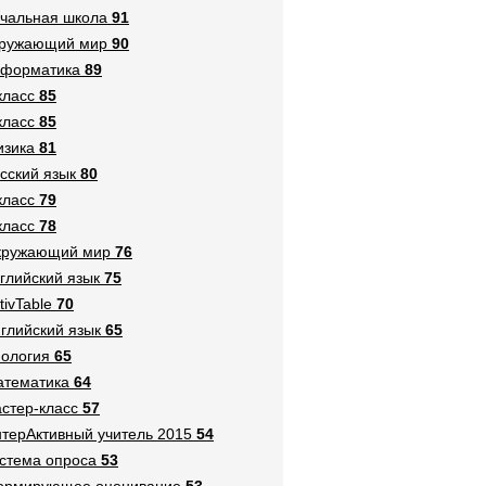
чальная школа
91
кружающий мир
90
нформатика
89
класс
85
класс
85
зика
81
сский язык
80
класс
79
класс
78
кружающий мир
76
глийский язык
75
tivTable
70
глийский язык
65
ология
65
тематика
64
стер-класс
57
терАктивный учитель 2015
54
стема опроса
53
ормирующее оценивание
53