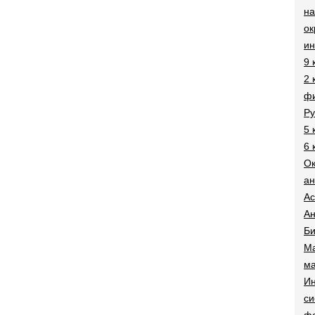
на
о
и
9 
2 
фи
Ру
5 
6 
О
ан
Ac
Ан
Би
Ма
ма
Ин
си
ф