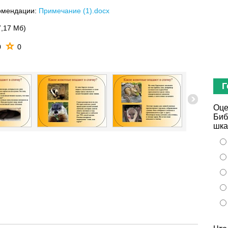
омендации:
Примечание (1).docx
7,17 Мб)
0
0
Г
Оце
Биб
шка