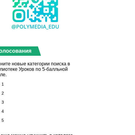
олосования
ните новые категории поиска в
лиотеке Уроков по 5-балльной
ле.
1
2
3
4
5