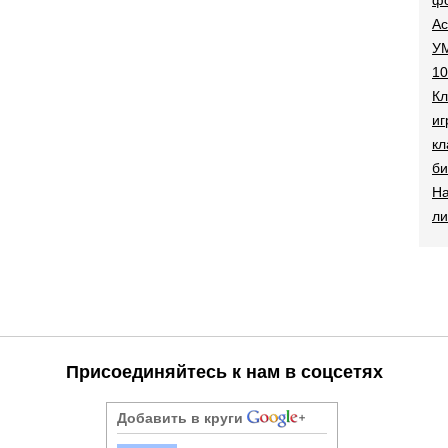
Ac
УМ
10
Кл
иг
кл
би
На
ли
Присоединяйтесь к нам в соцсетях
Добавить в круги