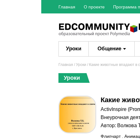
Главная
О проекте
Программа п
Уроки
Общение
Главная
/
Уроки
/ Какие животные впадают в с
Уроки
Какие живо
ActivInspire (Pro
Внеурочная дея
Автор:
Волкова 
Флипчарт . Анимац