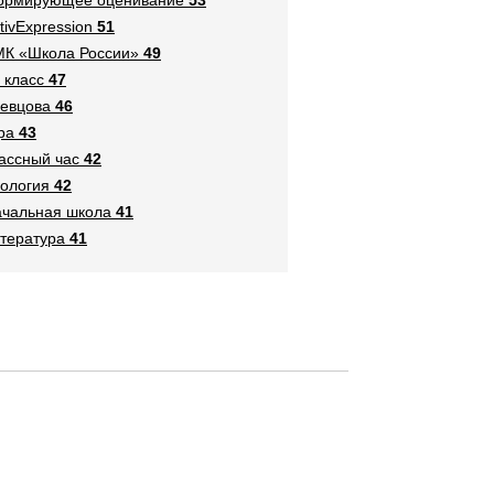
tivExpression
51
К «Школа России»
49
 класс
47
евцова
46
ра
43
ассный час
42
ология
42
чальная школа
41
тература
41