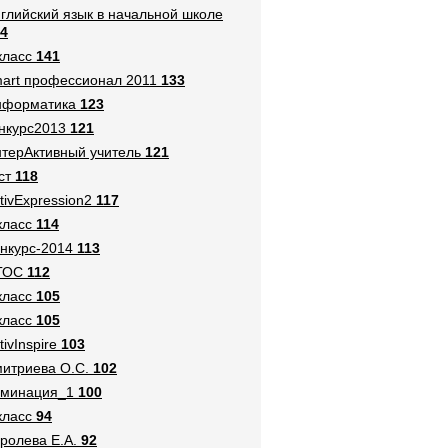
глийский язык в начальной школе
4
класс
141
art профессионал 2011
133
нформатика
123
нкурс2013
121
терАктивный учитель
121
ст
118
tivExpression2
117
класс
114
нкурс-2014
113
ГОС
112
класс
105
класс
105
tivInspire
103
итриева О.С.
102
оминация_1
100
класс
94
ролева Е.А.
92