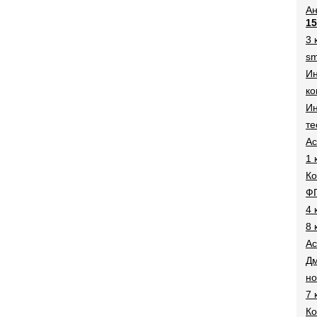
Ан
15
3 
sm
И
ко
Ин
те
Ac
1 
Ко
Ф
4 
8 
Ac
Дм
н
7 
Ко