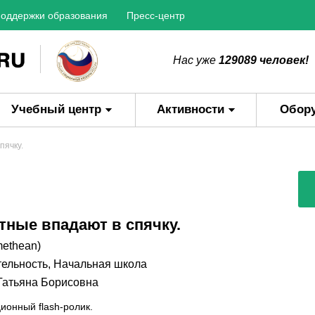
оддержки образования
Пресс-центр
Нас уже
129089 человек!
Учебный центр
Активности
Обор
пячку.
тные впадают в спячку.
methean)
тельность
,
Начальная школа
Татьяна Борисовна
ионный flash-ролик.