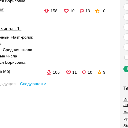
ся Борисовна
Мб)
158
10
13
10
числа - 1"
нный Flash-ролик
а
я:
Средняя школа
ные числа
ся Борисовна
65 Мб)
105
11
10
9
дыдущая
Следующая >
Т
Ин
ан
ма
ру
Хм