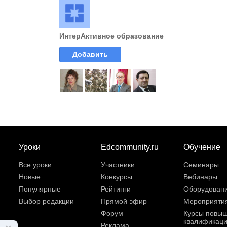
ИнтерАктивное образование
Добавить
Уроки
Edcommunity.ru
Обучение
Все уроки
Участники
Семинары
Новые
Конкурсы
Вебинары
Популярные
Рейтинги
Оборудован
Выбор редакции
Прямой эфир
Мероприяти
Форум
Курсы повы
квалификац
Реклама