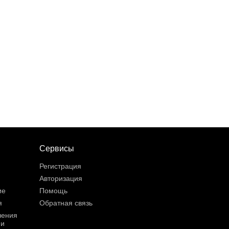
Сервисы
Регистрация
Авторизация
ие
Помощь
я
Обратная связь
шения
ии