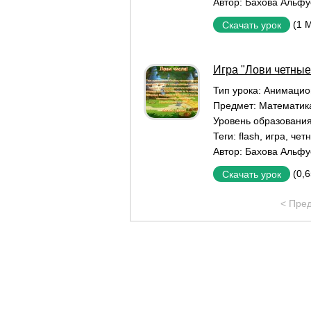
Автор:
Бахова Альфу
(1 
Скачать урок
Игра "Лови четные 
Тип урока:
Aнимацио
Предмет:
Математик
Уровень образовани
Теги:
flash
,
игра
,
чет
Автор:
Бахова Альфу
(0,
Скачать урок
< Пре