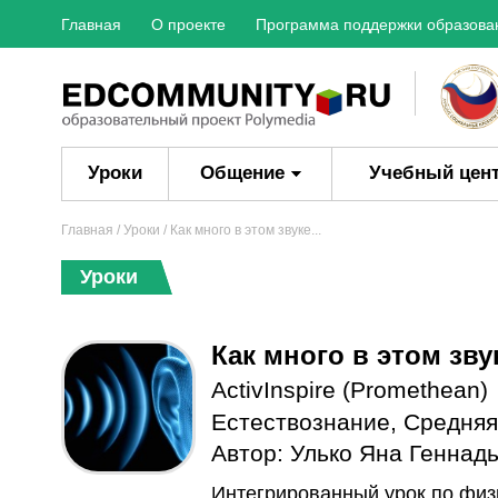
Главная
О проекте
Программа поддержки образова
Уроки
Общение
Учебный цен
Главная
/
Уроки
/ Как много в этом звуке...
Уроки
Как много в этом звук
ActivInspire (Promethean)
Естествознание
,
Средняя
Автор:
Улько Яна Геннад
Интегрированный урок по физи