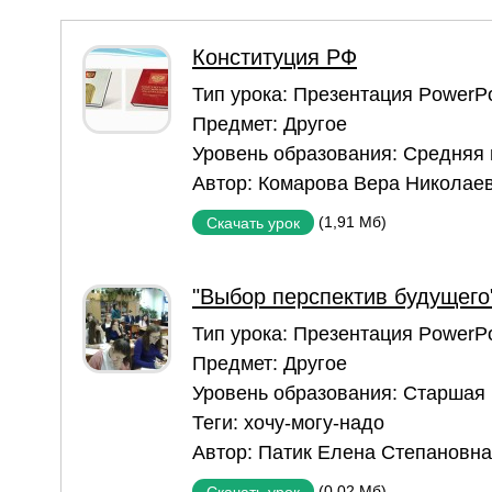
Конституция РФ
Тип урока:
Презентация PowerPo
Предмет:
Другое
Уровень образования:
Средняя
Автор:
Комарова Вера Николае
(1,91 Мб)
Скачать урок
"Выбор перспектив будущего
Тип урока:
Презентация PowerPo
Предмет:
Другое
Уровень образования:
Старшая
Теги:
хочу-могу-надо
Автор:
Патик Елена Степановна
(0,02 Мб)
Скачать урок