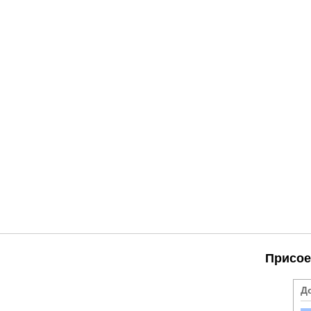
Присое
Д