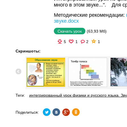
много в этом звуке...". Для 
Методические рекомендации:
звуке.docx
(63,93 Мб)
Скачать урок
5
1
2
1
Скриншоты:
Теги:
интегрированный урок физики и русского языка. Зву
Поделиться: