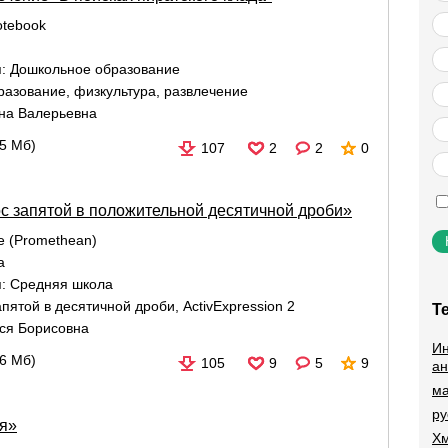
tebook
я:
Дошкольное образование
разование
,
физкультура
,
развлечение
на Валерьевна
,5 Мб)
107
2
2
0
с запятой в положительной десятичной дроби»
re (Promethean)
а
я:
Средняя школа
апятой в десятичной дроби
,
ActivExpression 2
Т
ся Борисовна
Ин
26 Мб)
105
9
5
9
ан
ма
ру
ия»
Хм