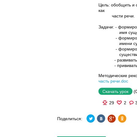
Цель: обобщить и 
как
части речи.
Задачи: - форми
имя существи
- формировать 
имени сущест
- формировать н
существите
- развивать реч
- прививать ин
Методические рек
часть речи.doc
(
Скачать урок
29
2
Поделиться: