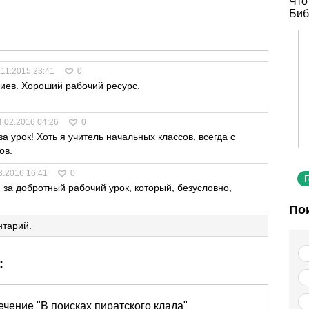
Что
Биб
.11.2015 23:41
0
иев. Хороший рабочий ресурс.
.
4.02.2016 04:26
0
а урок! Хоть я учитель начальных классов, всегда с
ов.
3.2016 16:41
0
 за добротный рабочий урок, который, безусловно,
По
нтарий.
:
чение "В поисках пиратского клада"