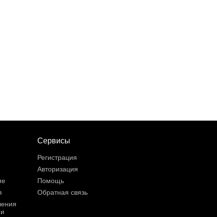
Сервисы
Регистрация
Авторизация
ие
Помощь
я
Обратная связь
шения
ии