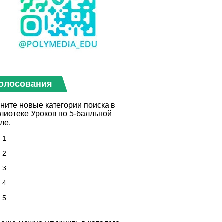
олосования
ните новые категории поиска в
лиотеке Уроков по 5-балльной
ле.
1
2
3
4
5