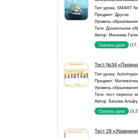
Тип урока:
SMART No
Предмет:
Другое
Уровень образовани
Теги:
Дошкольное об
Автор:
Михеева Гали
(17
Скачать урок
Тест №34 «Перено
Тип урока:
ActivInspi
Предмет:
Математик
Уровень образовани
Теги:
тест
,
перенос з
Автор:
Бахова Альфу
(3,
Скачать урок
Тест 29 «Уравнен