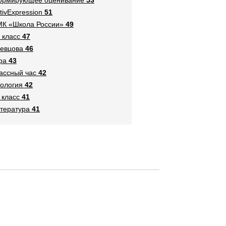
tivExpression
51
К «Школа России»
49
 класс
47
евцова
46
ра
43
ассный час
42
ология
42
 класс
41
тература
41