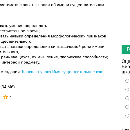
систематизировать знания об имени существительном
ровать умения определять
тельное в речи;
навыки определения морфологических признаков
вительного;
авыки определения синтаксической роли имени
Г
льного;
ь учащихся, их мышление, творческие способности;
Оце
терес к предмету.
Биб
омендации:
Конспект урока Имя существительное как
шка
0,34 Мб)
3
1