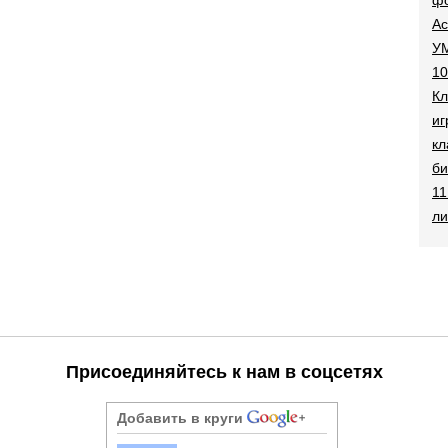
Ac
УМ
10
Кл
иг
кл
би
11
ли
Присоединяйтесь к нам в соцсетях
Добавить в круги