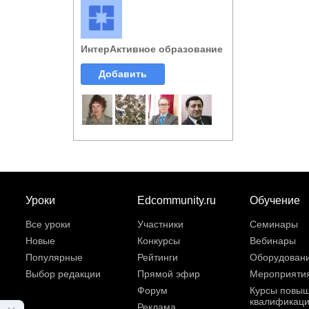
ИнтерАктивное образование
Добавить
Уроки
Edcommunity.ru
Обучение
Все уроки
Участники
Семинары
Новые
Конкурсы
Вебинары
Популярные
Рейтинги
Оборудован
Выбор редакции
Прямой эфир
Мероприяти
Форум
Курсы повы
квалификац
Реклама