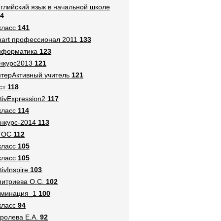
глийский язык в начальной школе
4
класс
141
art профессионал 2011
133
нформатика
123
нкурс2013
121
терАктивный учитель
121
ст
118
tivExpression2
117
класс
114
нкурс-2014
113
ГОС
112
класс
105
класс
105
tivInspire
103
итриева О.С.
102
оминация_1
100
класс
94
ролева Е.А.
92