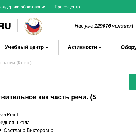
оддержки образования
Пресс-центр
Нас уже
129076 человек!
Учебный центр
Активности
Обор
ть речи. (5 класс)
вительное как часть речи. (5
werPoint
едняя школа
ч Cветлана Викторовна