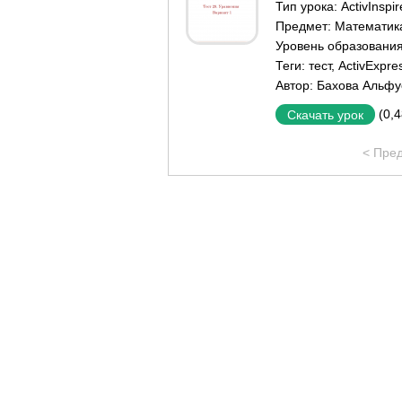
Тип урока:
ActivInspi
Предмет:
Математик
Уровень образовани
Теги:
тест
,
ActivExpre
Автор:
Бахова Альфу
(0,
Скачать урок
< Пре