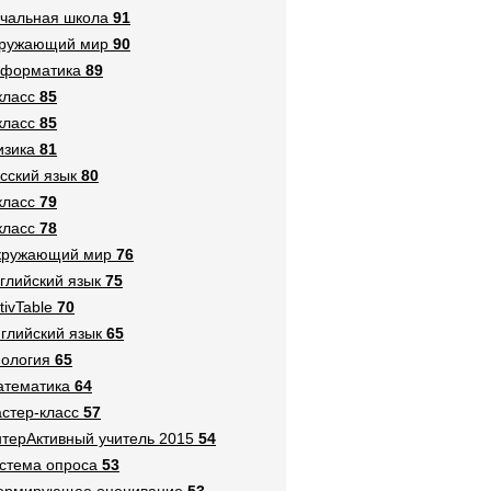
чальная школа
91
кружающий мир
90
нформатика
89
класс
85
класс
85
зика
81
сский язык
80
класс
79
класс
78
кружающий мир
76
глийский язык
75
tivTable
70
глийский язык
65
ология
65
тематика
64
стер-класс
57
терАктивный учитель 2015
54
стема опроса
53
ормирующее оценивание
53