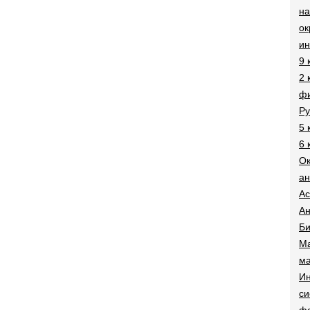
на
о
и
9 
2 
фи
Ру
5 
6 
О
ан
Ac
Ан
Би
Ма
ма
Ин
си
ф