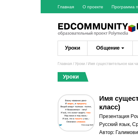
Главная
О проекте
Программа п
Уроки
Общение
Главная
/
Уроки
/ Имя существительное как час
Уроки
Имя сущест
класс)
Презентация Po
Русский язык
,
Ср
Автор:
Галимови