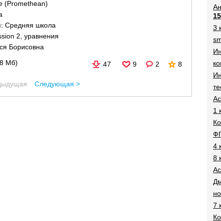
re (Promethean)
Ан
а
15
я:
Средняя школа
3 
ssion 2
,
уравнения
sm
ся Борисовна
И
48 Мб)
ко
47
9
2
8
Ин
дыдущая
Следующая >
те
Ac
1 
Ко
Ф
4 
8 
Ac
Дм
н
7 
Ко