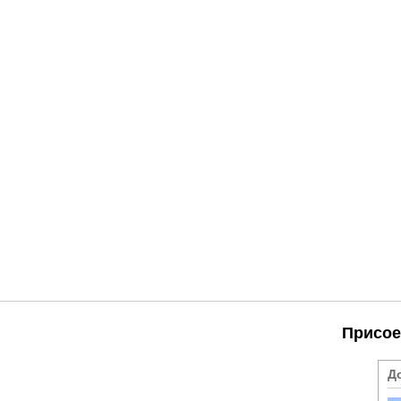
Присое
Д