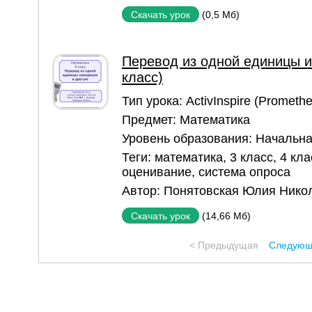
(0,5 Мб)
Скачать урок
Перевод из одной единицы и
класс)
Тип урока:
ActivInspire (Prometh
Предмет:
Математика
Уровень образования:
Начальна
Теги:
математика
,
3 класс
,
4 кла
оценивание
,
система опроса
Автор:
Понятовская Юлия Нико
(14,66 Мб)
Скачать урок
< Предыдущая
Следующ