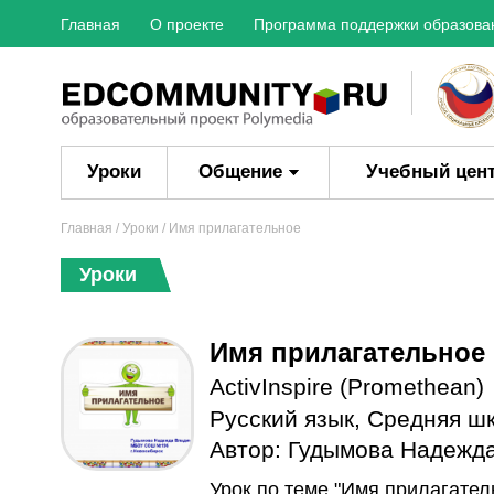
Главная
О проекте
Программа поддержки образова
Уроки
Общение
Учебный цен
Главная
/
Уроки
/ Имя прилагательное
Уроки
Имя прилагательное
ActivInspire (Promethean)
Русский язык
,
Средняя ш
Автор:
Гудымова Надежд
Урок по теме "Имя прилагатель