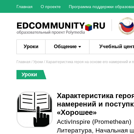
Главная
О проекте
Программа поддержки образова
Уроки
Общение
Учебный цен
Главная
/
Уроки
/ Характеристика героя на основе его намерений и 
Уроки
Характеристика героя
намерений и поступк
«Хорошее»
ActivInspire (Promethean)
Литература
,
Начальная 