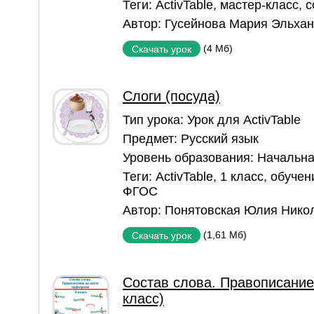
Теги:
ActivTable
,
мастер-класс
,
с
Автор:
Гусейнова Мария Эльха
(4 Мб)
Скачать урок
Слоги (посуда)
Тип урока:
Урок для ActivTable
Предмет:
Русский язык
Уровень образования:
Начальна
Теги:
ActivTable
,
1 класс
,
обучен
ФГОС
Автор:
Понятовская Юлия Нико
(1,61 Мб)
Скачать урок
Состав слова. Правописание
класс)