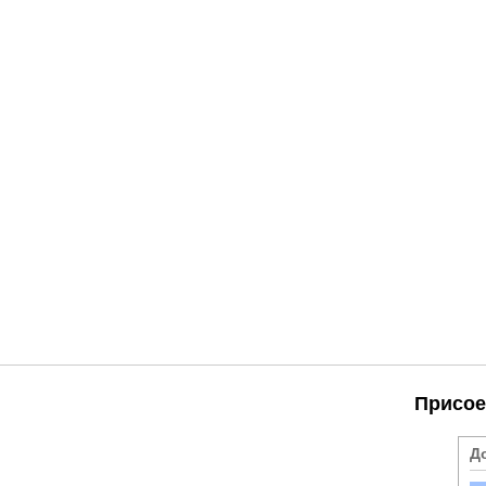
Присое
Д