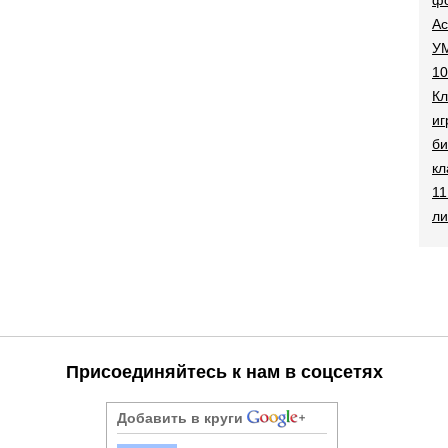
Ac
УМ
10
Кл
иг
би
кл
11
ли
Присоединяйтесь к нам в соцсетях
Добавить в круги