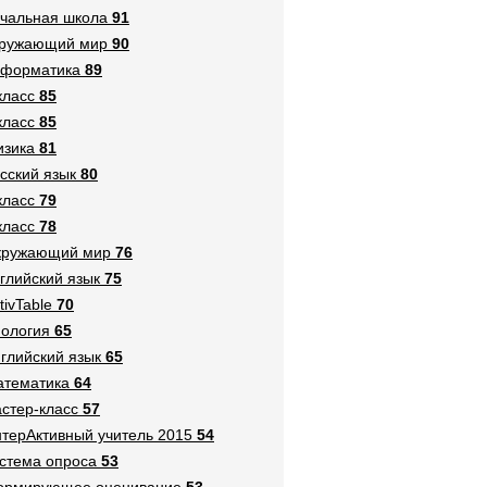
чальная школа
91
кружающий мир
90
нформатика
89
класс
85
класс
85
зика
81
сский язык
80
класс
79
класс
78
кружающий мир
76
глийский язык
75
tivTable
70
ология
65
глийский язык
65
тематика
64
стер-класс
57
терАктивный учитель 2015
54
стема опроса
53
ормирующее оценивание
53