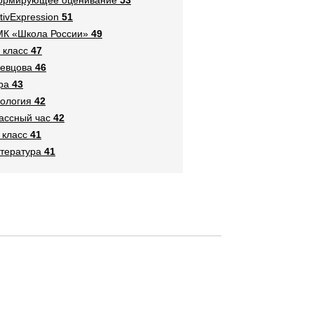
tivExpression
51
К «Школа России»
49
 класс
47
евцова
46
ра
43
ология
42
ассный час
42
 класс
41
тература
41