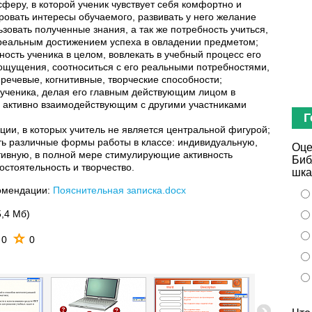
феру, в которой ученик чувствует себя комфортно и
ровать интересы обучаемого, развивать у него желание
зовать полученные знания, а так же потребность учиться,
реальным достижением успеха в овладении предметом;
ность ученика в целом, вовлекать в учебный процесс его
 ощущения, соотноситься с его реальными потребностями,
 речевые, когнитивные, творческие способности;
ученика, делая его главным действующим лицом в
 активно взаимодействующим с другими участниками
Г
ции, в которых учитель не является центральной фигурой;
ь различные формы работы в классе: индивидуальную,
Оце
тивную, в полной мере стимулирующие активность
Биб
остоятельность и творчество.
шка
омендации:
Пояснительная записка.docx
5,4 Мб)
0
0