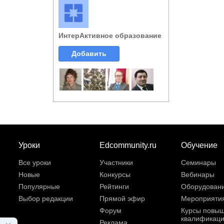
ИнтерАктивное образование
Добавить
Уроки
Edcommunity.ru
Обучение
Все уроки
Участники
Семинары
Новые
Конкурсы
Вебинары
Популярные
Рейтинги
Оборудован
Выбор редакции
Прямой эфир
Мероприяти
Форум
Курсы повы
квалификац
Реклама