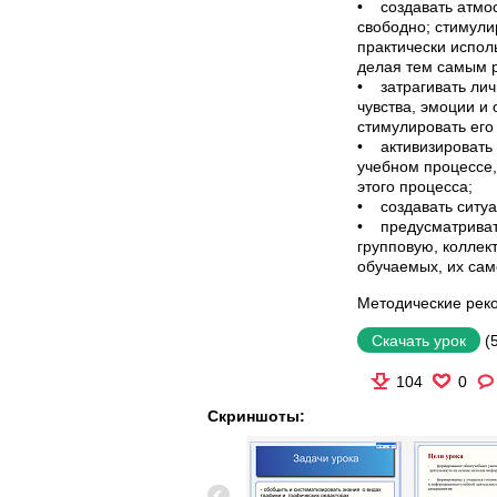
• создавать атмос
свободно; стимули
практически исполь
делая тем самым 
• затрагивать лич
чувства, эмоции и
стимулировать его
• активизировать 
учебном процессе,
этого процесса;
• создавать ситуа
• предусматриват
групповую, коллек
обучаемых, их сам
Методические рек
(
Скачать урок
104
0
Скриншоты: