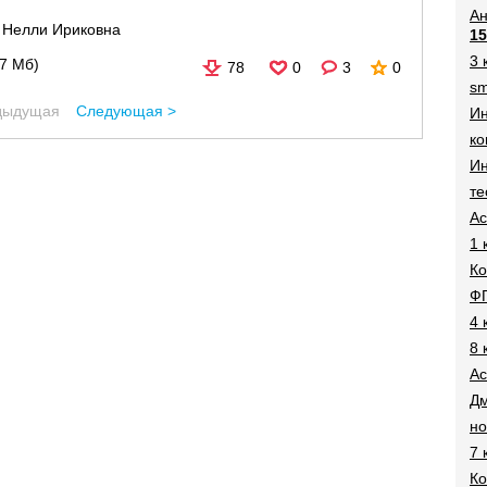
Ан
 Нелли Ириковна
15
3 
17 Мб)
78
0
3
0
sm
дыдущая
Следующая >
И
ко
Ин
те
Ac
1 
Ко
Ф
4 
8 
Ac
Дм
н
7 
Ко