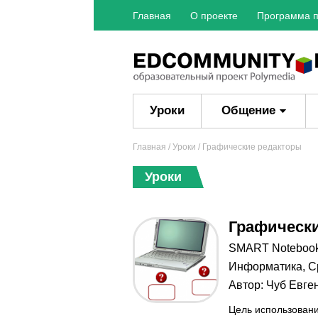
Главная
О проекте
Программа п
Уроки
Общение
Главная
/
Уроки
/ Графические редакторы
Уроки
Графическ
SMART Noteboo
Информатика
,
С
Автор:
Чуб Евге
Цель использовани