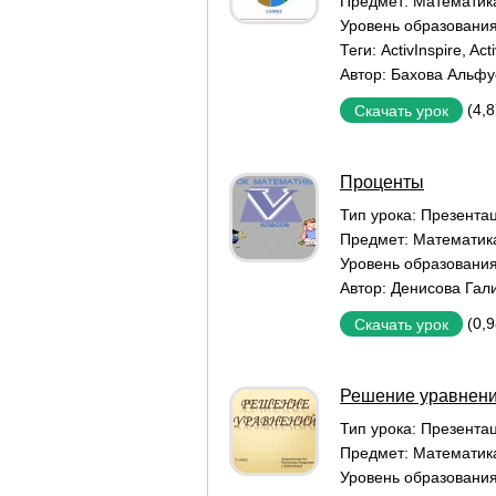
Предмет:
Математик
Уровень образовани
Теги:
ActivInspire
,
Act
Автор:
Бахова Альфу
(4,
Скачать урок
Проценты
Тип урока:
Презентац
Предмет:
Математик
Уровень образовани
Автор:
Денисова Гал
(0,
Скачать урок
Решение уравнений
Тип урока:
Презентац
Предмет:
Математик
Уровень образовани