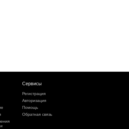
Сервисы
Регистрация
Авторизация
ие
Помощь
я
Обратная связь
шения
ии