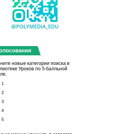
олосования
ните новые категории поиска в
лиотеке Уроков по 5-балльной
ле.
1
2
3
4
5