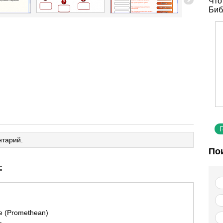
Что
Биб
нтарий.
По
:
re (Promethean)