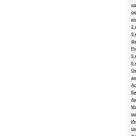
на
о
и
2 
9 
фи
Ру
5 
6 
О
ан
Ac
Би
Ан
Ма
ма
Ин
си
ф