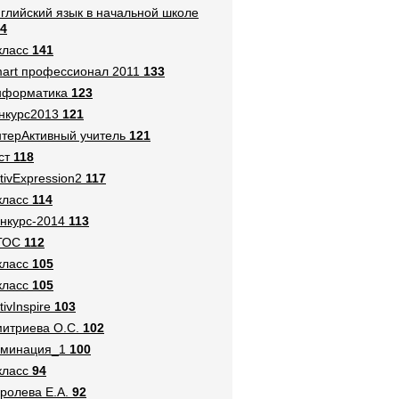
глийский язык в начальной школе
4
класс
141
art профессионал 2011
133
нформатика
123
нкурс2013
121
терАктивный учитель
121
ст
118
tivExpression2
117
класс
114
нкурс-2014
113
ГОС
112
класс
105
класс
105
tivInspire
103
итриева О.С.
102
оминация_1
100
класс
94
ролева Е.А.
92