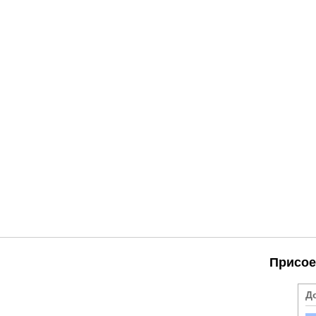
Присое
Д