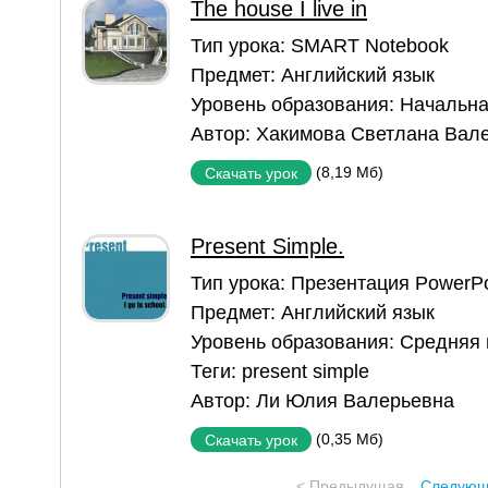
The house I live in
Тип урока:
SMART Notebook
Предмет:
Английский язык
Уровень образования:
Начальна
Автор:
Хакимова Светлана Вал
(8,19 Мб)
Скачать урок
Present Simple.
Тип урока:
Презентация PowerPo
Предмет:
Английский язык
Уровень образования:
Средняя
Теги:
present simple
Автор:
Ли Юлия Валерьевна
(0,35 Мб)
Скачать урок
< Предыдущая
Следующ