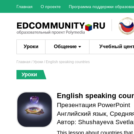
Главная
О проекте
Программа поддержки образова
Уроки
Общение
Учебный цен
Главная
/
Уроки
/ English speaking countries
Уроки
English speaking coun
Презентация PowerPoint
Английский язык
,
Средня
Автор:
Shushayeva Svetla
This lesson about countries that t