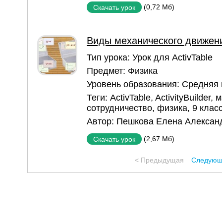
(0,72 Мб)
Скачать урок
Виды механического движен
Тип урока:
Урок для ActivTable
Предмет:
Физика
Уровень образования:
Средняя
Теги:
ActivTable
,
ActivityBuilder
,
м
сотрудничество
,
физика
,
9 клас
Автор:
Пешкова Елена Алексан
(2,67 Мб)
Скачать урок
< Предыдущая
Следующ