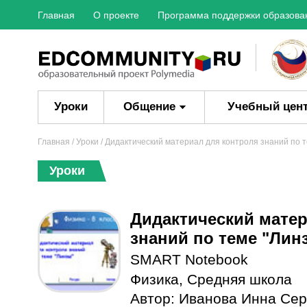
Главная
О проекте
Программа поддержки образова
Уроки
Общение
Учебный цен
Главная
/
Уроки
/ Дидактический материал для контроля знаний по т
Уроки
Дидактический матер
знаний по теме "Линз
SMART Notebook
Физика
,
Средняя школа
Автор:
Иванова Инна Сер