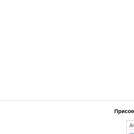
Присое
Д