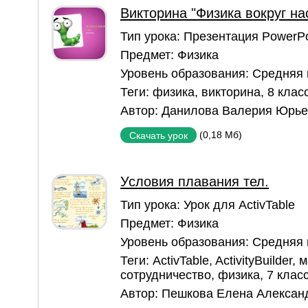
Викторина "Физика вокруг на
Тип урока:
Презентация PowerPo
Предмет:
Физика
Уровень образования:
Средняя
Теги:
физика
,
викторина
,
8 клас
Автор:
Данилова Валерия Юрье
(0,18 Мб)
Скачать урок
Условия плавания тел.
Тип урока:
Урок для ActivTable
Предмет:
Физика
Уровень образования:
Средняя
Теги:
ActivTable
,
ActivityBuilder
,
м
сотрудничество
,
физика
,
7 клас
Автор:
Пешкова Елена Алексан