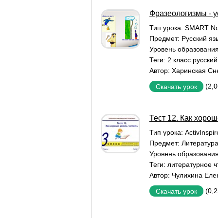
Фразеологизмы - у
Тип урока:
SMART No
Предмет:
Русский яз
Уровень образовани
Теги:
2 класс русски
Автор:
Харинская Сн
(2,
Скачать урок
Тест 12. Как хорош
Тип урока:
ActivInspi
Предмет:
Литератур
Уровень образовани
Теги:
литературное ч
Автор:
Чулихина Еле
(0,
Скачать урок