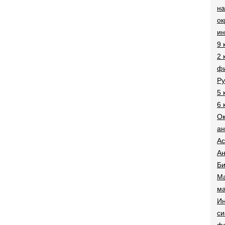
на
о
и
9 
2 
фи
Ру
5 
6 
О
ан
Ac
Ан
Би
Ма
ма
Ин
си
ф