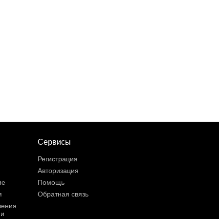
Сервисы
Регистрация
Авторизация
ие
Помощь
я
Обратная связь
шения
ии