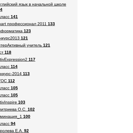
глийский язык в начальной школе
4
класс
141
art профессионал 2011
133
нформатика
123
нкурс2013
121
терАктивный учитель
121
ст
118
tivExpression2
117
класс
114
нкурс-2014
113
ГОС
112
класс
105
класс
105
tivInspire
103
итриева О.С.
102
оминация_1
100
класс
94
ролева Е.А.
92