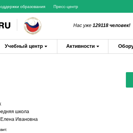
оддержки образования
Пресс-центр
Нас уже
129118 человек!
Учебный центр
Активности
Обор
k
едняя школа
 Елена Ивановна
вит.