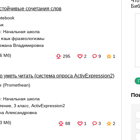
Что
Биб
стойчивые сочетания слов
tebook
ык
я:
Начальная школа
й язык фразеологизмы
ежана Владимировна
06 Мб)
295
2
9
1
о уметь читать (система опроса ActivExpression2)
re (Promethean)
а
По
я:
Начальная школа
тение
,
3 класс
,
ActivExpression2
на Александровна
23 Мб)
88
1
3
2