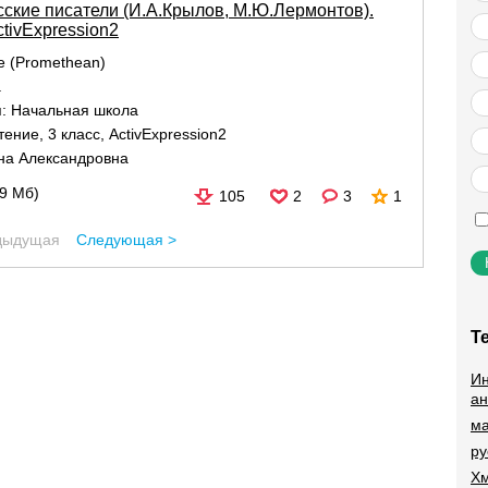
усские писатели (И.А.Крылов, М.Ю.Лермонтов).
tivExpression2
re (Promethean)
а
я:
Начальная школа
тение
,
3 класс
,
ActivExpression2
на Александровна
29 Мб)
105
2
3
1
дыдущая
Следующая >
Т
Ин
ан
ма
ру
Хм