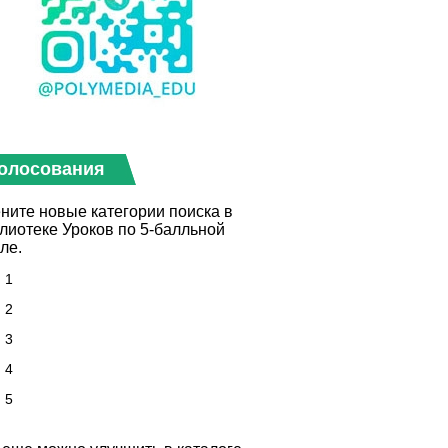
олосования
ните новые категории поиска в
лиотеке Уроков по 5-балльной
ле.
1
2
3
4
5