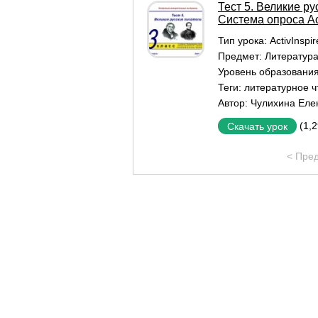
Тест 5. Великие р
Система опроса Ac
Тип урока:
ActivInspi
Предмет:
Литератур
Уровень образовани
Теги:
литературное ч
Автор:
Чулихина Еле
(1,
Скачать урок
< Пре