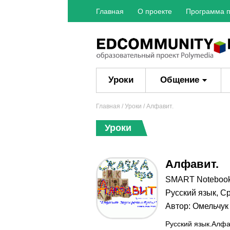
Главная
О проекте
Программа п
Уроки
Общение
Главная
/
Уроки
/ Алфавит.
Уроки
Алфавит.
SMART Noteboo
Русский язык
,
Ср
Автор:
Омельчук
Русский язык.Алфа