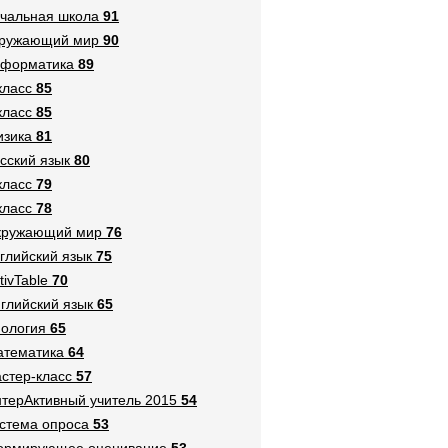
чальная школа
91
кружающий мир
90
нформатика
89
класс
85
класс
85
зика
81
сский язык
80
класс
79
класс
78
кружающий мир
76
глийский язык
75
tivTable
70
глийский язык
65
ология
65
тематика
64
стер-класс
57
терАктивный учитель 2015
54
стема опроса
53
ормирующее оценивание
53