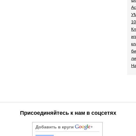
Ac
УМ
10
Кл
иг
кл
би
ли
На
Присоединяйтесь к нам в соцсетях
Добавить в круги