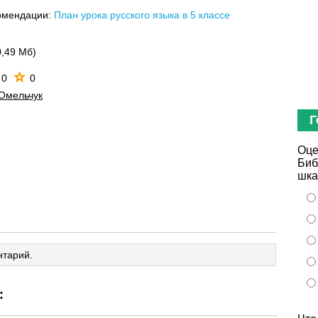
омендации:
План урока русского языка в 5 классе
0,49 Мб)
0
0
 Омельчук
Г
Оце
Биб
шка
нтарий.
: