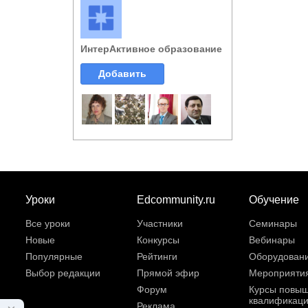
ИнтерАктивное образование
Добавить
Уроки
Edcommunity.ru
Обучение
Все уроки
Участники
Семинары
Новые
Конкурсы
Вебинары
Популярные
Рейтинги
Оборудован
Выбор редакции
Прямой эфир
Мероприяти
Форум
Курсы повы
квалификац
Реклама