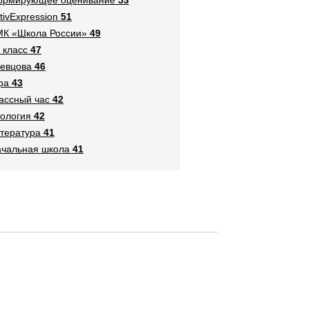
tivExpression
51
К «Школа России»
49
 класс
47
евцова
46
ра
43
ассный час
42
ология
42
тература
41
чальная школа
41