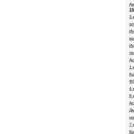
Ан
15
3 
sm
И
ко
Ин
те
Ac
1 
Ко
Ф
4 
8 
Ac
Дм
н
7 
Ко