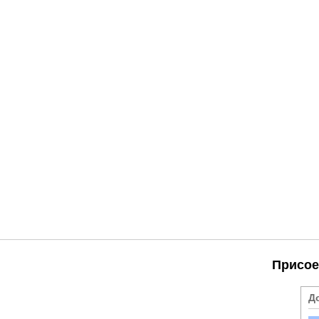
Присое
Д