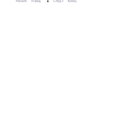
1
Начало
«Пред.
След.»
Конец