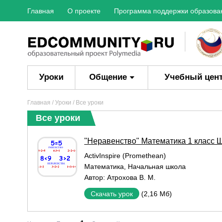
Главная
О проекте
Программа поддержки образова
Уроки
Общение
Учебный цен
Главная
/
Уроки
/ Все уроки
Все уроки
"Неравенство" Математика 1 класс 
ActivInspire (Promethean)
Математика
,
Начальная школа
Автор:
Атрохова В. М.
(2,16 Мб)
Скачать урок