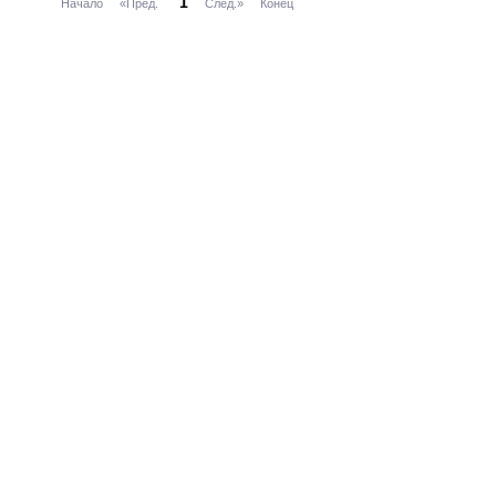
1
Начало
«Пред.
След.»
Конец