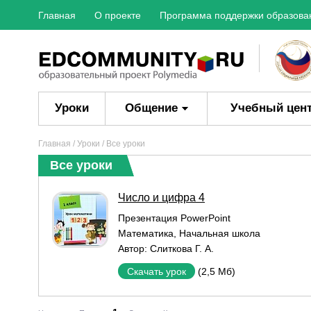
Главная
О проекте
Программа поддержки образова
Уроки
Общение
Учебный цен
Главная
/
Уроки
/ Все уроки
Все уроки
Число и цифра 4
Презентация PowerPoint
Математика
,
Начальная школа
Автор:
Слиткова Г. А.
(2,5 Мб)
Скачать урок