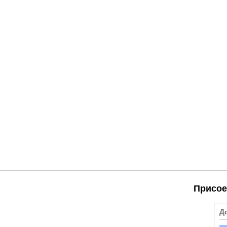
Присое
Д