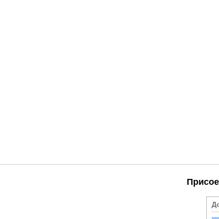
Присое
Д