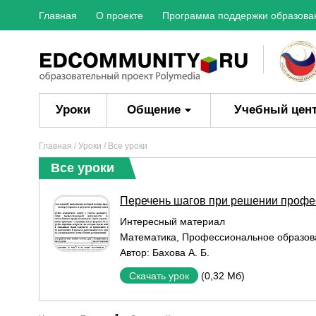
Главная
О проекте
Программа поддержки образова
Уроки
Общение
Учебный цен
Главная
/
Уроки
/ Все уроки
Все уроки
Перечень шагов при решении профе
Интересный материал
Математика
,
Профессиональное образов
Автор:
Бахова А. Б.
(0,32 Мб)
Скачать урок