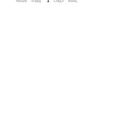
1
Начало
«Пред.
След.»
Конец