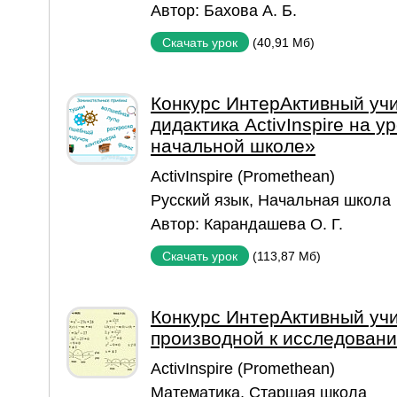
Автор:
Бахова А. Б.
(40,91 Мб)
Скачать урок
Конкурс ИнтерАктивный уч
дидактика ActivInspire на у
начальной школе»
ActivInspire (Promethean)
Русский язык
,
Начальная школа
Автор:
Карандашева О. Г.
(113,87 Мб)
Скачать урок
Конкурс ИнтерАктивный уч
производной к исследован
ActivInspire (Promethean)
Математика
,
Старшая школа