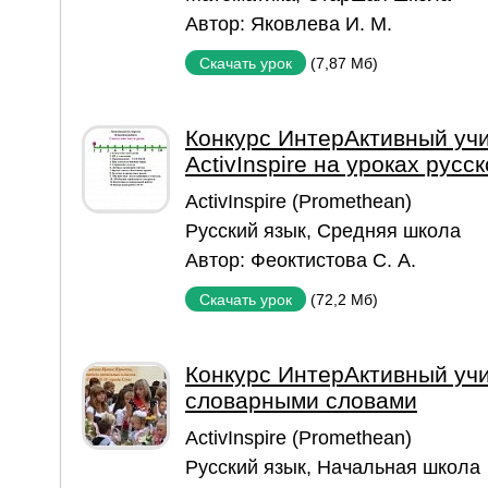
Автор:
Яковлева И. М.
(7,87 Мб)
Скачать урок
Конкурс ИнтерАктивный уч
ActivInspire на уроках русс
ActivInspire (Promethean)
Русский язык
,
Средняя школа
Автор:
Феоктистова С. А.
(72,2 Мб)
Скачать урок
Конкурс ИнтерАктивный учи
словарными словами
ActivInspire (Promethean)
Русский язык
,
Начальная школа