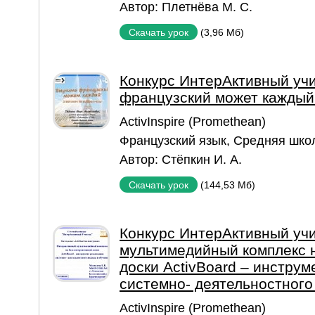
Автор:
Плетнёва М. С.
(3,96 Мб)
Скачать урок
Конкурс ИнтерАктивный учи
французский может каждый
ActivInspire (Promethean)
Французский язык
,
Средняя шко
Автор:
Стёпкин И. А.
(144,53 Мб)
Скачать урок
Конкурс ИнтерАктивный уч
мультимедийный комплекс 
доски ActivBoard – инстру
системно- деятельностного
ActivInspire (Promethean)