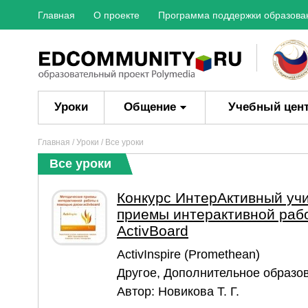
Главная
О проекте
Программа поддержки образова
Уроки
Общение
Учебный цен
Главная
/
Уроки
/ Все уроки
Все уроки
Конкурс ИнтерАктивный уч
приемы интерактивной раб
ActivBoard
ActivInspire (Promethean)
Другое
,
Дополнительное образо
Автор:
Новикова Т. Г.