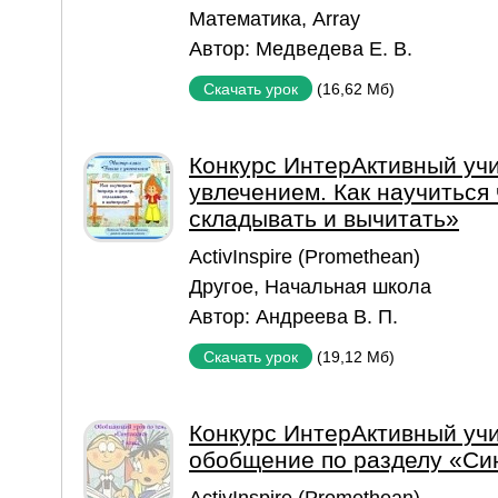
Математика
,
Array
Автор:
Медведева Е. В.
(16,62 Мб)
Скачать урок
Конкурс ИнтерАктивный учи
увлечением. Как научиться 
складывать и вычитать»
ActivInspire (Promethean)
Другое
,
Начальная школа
Автор:
Андреева В. П.
(19,12 Мб)
Скачать урок
Конкурс ИнтерАктивный учи
обобщение по разделу «Си