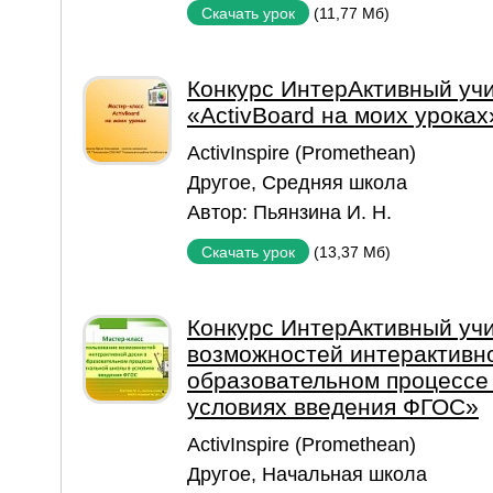
(11,77 Мб)
Скачать урок
Конкурс ИнтерАктивный учи
«ActivBoard на моих уроках
ActivInspire (Promethean)
Другое
,
Средняя школа
Автор:
Пьянзина И. Н.
(13,37 Мб)
Скачать урок
Конкурс ИнтерАктивный уч
возможностей интерактивно
образовательном процессе
условиях введения ФГОС»
ActivInspire (Promethean)
Другое
,
Начальная школа