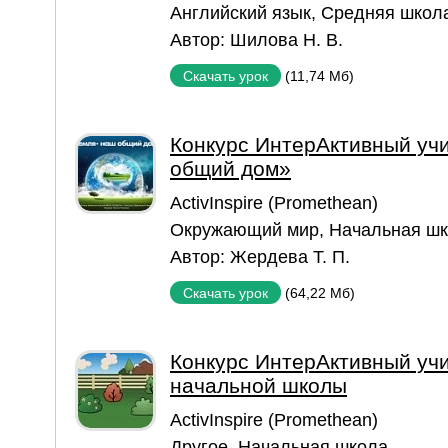
Английский язык
,
Средняя школ
Автор:
Шилова Н. В.
(11,74 Мб)
Скачать урок
Конкурс ИнтерАктивный учи
общий дом»
ActivInspire (Promethean)
Окружающий мир
,
Начальная ш
Автор:
Жердева Т. П.
(64,22 Мб)
Скачать урок
Конкурс ИнтерАктивный учи
начальной школы
ActivInspire (Promethean)
Другое
,
Начальная школа