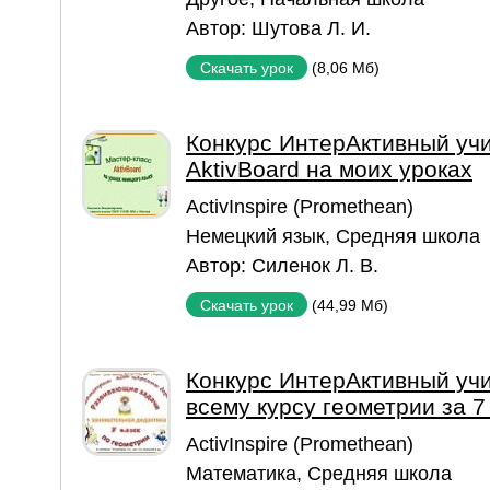
Автор:
Шутова Л. И.
(8,06 Мб)
Скачать урок
Конкурс ИнтерАктивный учи
AktivBoard на моих уроках
ActivInspire (Promethean)
Немецкий язык
,
Средняя школа
Автор:
Силенок Л. В.
(44,99 Мб)
Скачать урок
Конкурс ИнтерАктивный учи
всему курсу геометрии за 7
ActivInspire (Promethean)
Математика
,
Средняя школа