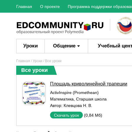
Главная
О проекте
Программа поддержки образова
Уроки
Общение
Учебный цен
Главная
/
Уроки
/ Все уроки
Все уроки
Площадь криволинейной трапеции
ActivInspire (Promethean)
Математика
,
Старшая школа
Автор:
Клевцова Н. В.
(0,84 Мб)
Скачать урок