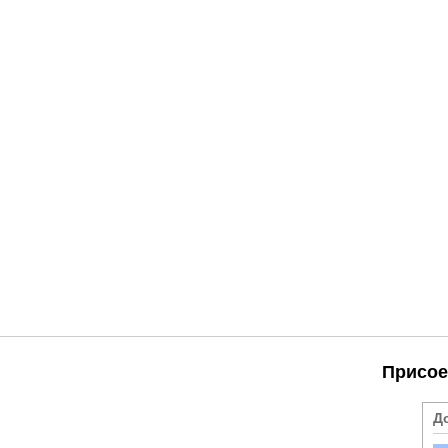
Присое
Д