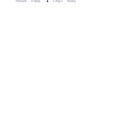
1
Начало
«Пред.
След.»
Конец