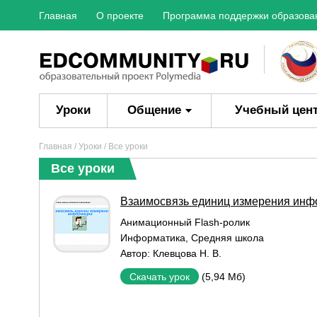
Главная
О проекте
Программа поддержки образова
Уроки
Общение
Учебный цен
Главная
/
Уроки
/ Все уроки
Все уроки
Взаимосвязь единиц измерения ин
Aнимационный Flash-ролик
Информатика
,
Средняя школа
Автор:
Клевцова Н. В.
(5,94 Мб)
Скачать урок