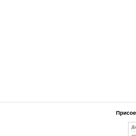
Присое
Д