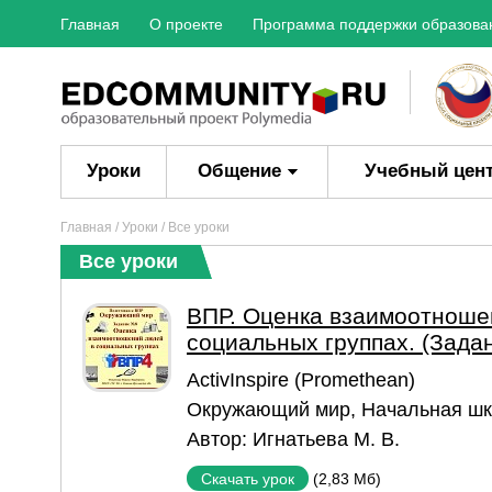
Главная
О проекте
Программа поддержки образова
Уроки
Общение
Учебный цен
Главная
/
Уроки
/ Все уроки
Все уроки
ВПР. Оценка взаимоотноше
социальных группах. (Задан
ActivInspire (Promethean)
Окружающий мир
,
Начальная ш
Автор:
Игнатьева М. В.
(2,83 Мб)
Скачать урок