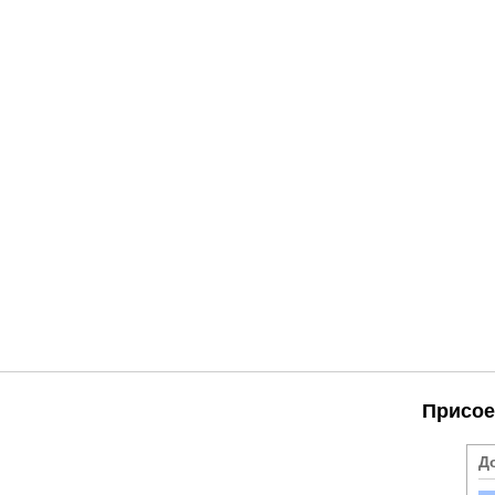
Присое
Д