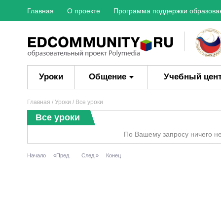
Главная
О проекте
Программа поддержки образова
Уроки
Общение
Учебный цен
Главная
/
Уроки
/ Все уроки
Все уроки
По Вашему запросу ничего н
Начало
«Пред.
След.»
Конец