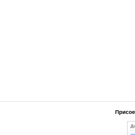
Присое
Д