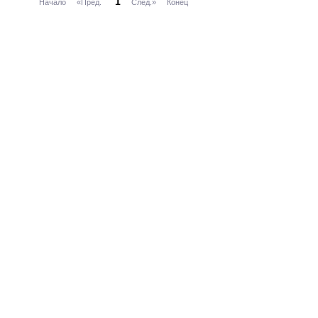
1
Начало
«Пред.
След.»
Конец