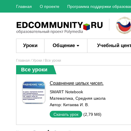
Главная
О проекте
Программа поддержки образова
Уроки
Общение
Учебный цен
Главная
/
Уроки
/ Все уроки
Все уроки
Сравнение целых чисел.
SMART Notebook
Математика
,
Средняя школа
Автор:
Китаева И. В.
(2,79 Мб)
Скачать урок