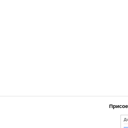
Присое
Д