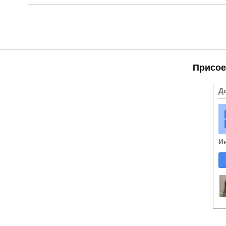
Присое
Д
И