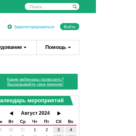
Зарегистрироваться
Войти
удование
Помощь
Какие вебинары проводить?
Высказывайте свое мнение!
алендарь мероприятий
Август 2024
н
Вт
Ср
Чт
Пт
Сб
Вс
9
30
31
1
2
3
4