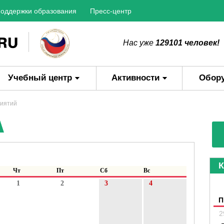
оддержки образования
Пресс-центр
Нас уже
129101 человек!
Учебный центр
Активности
Обор
риятий
К
Чт
Пт
Сб
Вс
1
2
3
4
П
2