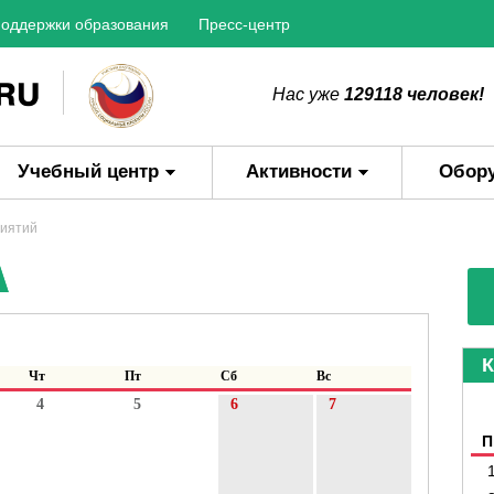
оддержки образования
Пресс-центр
Нас уже
129118 человек!
Учебный центр
Активности
Обор
риятий
К
Чт
Пт
Сб
Вс
4
5
6
7
П