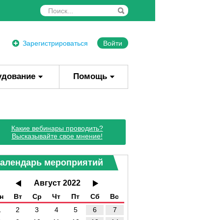
Зарегистрироваться
Войти
удование
Помощь
Какие вебинары проводить?
Высказывайте свое мнение!
алендарь мероприятий
Август 2022
н
Вт
Ср
Чт
Пт
Сб
Вс
1
2
3
4
5
6
7