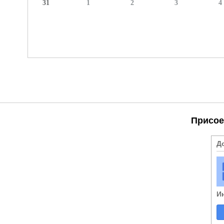
31
1
2
3
4
Присое
Д
И