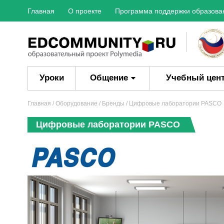
Главная
О проекте
Программа поддержки образова
Уроки
Общение
Учебный цен
Главная
/
Оборудование
/
Бренды
/ Цифровые лаборатории PASCO
Цифровые лаборатории PASCO