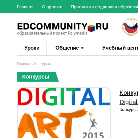
Главная
О проекте
Программа поддержки образова
Уроки
Общение
Учебный цен
Главная
/ Конкурсы
Конкурсы
Конку
Digita
Конкурс