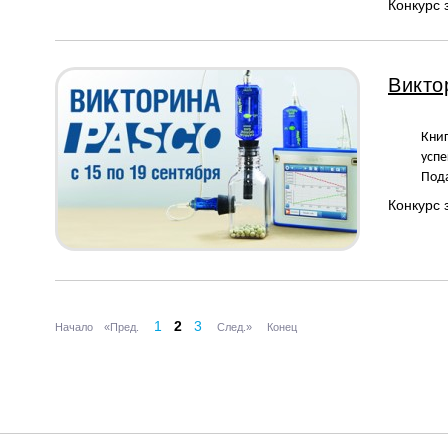
Конкурс
Викто
Книг
усп
Под
Конкурс
1
2
3
Начало
«Пред.
След.»
Конец