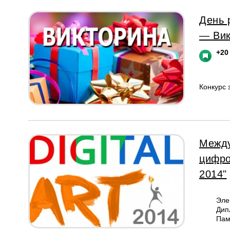
День 
— Вик
+20
Конкурс
Между
цифров
2014"
Эле
Дип
Пам