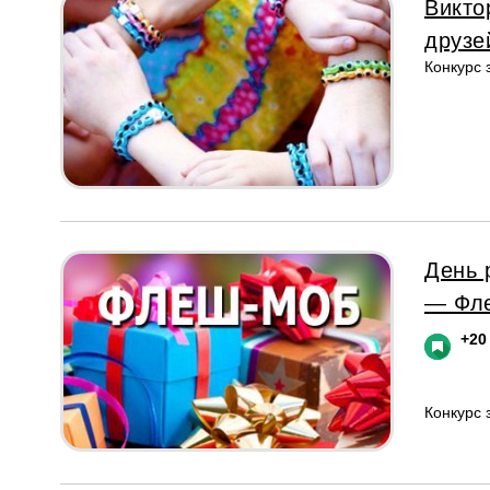
Викто
друзе
Конкурс
День 
— Фл
+20
Конкурс