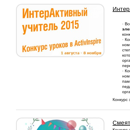
Интер
· В
эле
кон
· Ко
ном
сте
кот
орг
пер
· К
ном
пам
пед
орг
Конкурс
Смеят
Конкурс