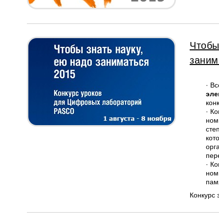
Чтобы
заним
· В
эле
кон
· Ко
ном
сте
кот
орг
пер
· К
ном
пам
Конкурс