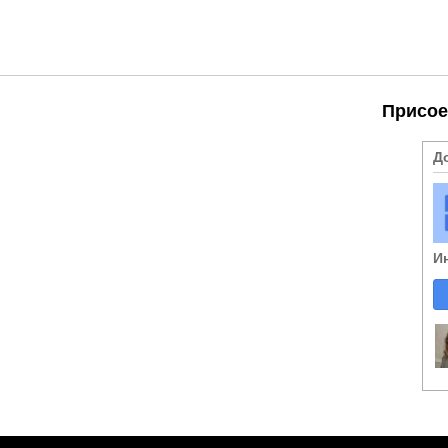
Присое
Д
И