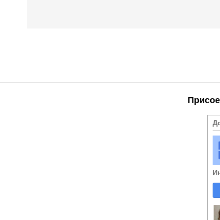
Присое
Д
И