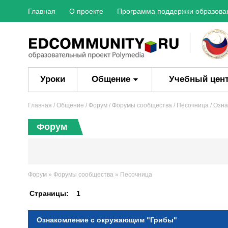
Главная
О проекте
Программа поддержки образова
Уроки
Общение
Учебный цен
Главная
/ Общение /
Форум
/
Форумы сообщества
/
Песочница
/ Озн
Форум
Форум
»
Форумы сообщества
»
Песочница
Страницы:
1
Ознакомление с окружающим "Грибы"