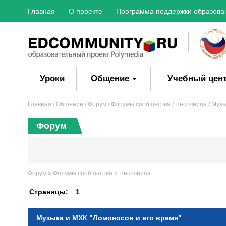
Главная
О проекте
Программа поддержки образова
Уроки
Общение
Учебный цен
Главная
/ Общение /
Форум
/
Форумы сообщества
/
Песочница
/ Музы
Форум
Форум
»
Форумы сообщества
»
Песочница
Страницы:
1
Музыка и МХК "Ломоносов и его время"