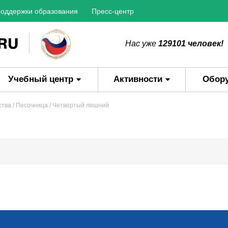
оддержки образования
Пресс-центр
Нас уже
129101 человек!
Учебный центр
Активности
Обор
ства
/
Песочница
/ Четвертый лишний