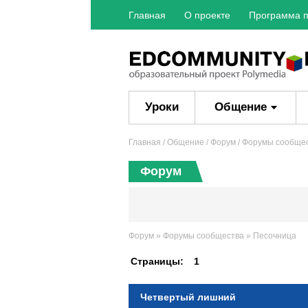
Главная
О проекте
Программа п
Уроки
Общение
Главная
/ Общение /
Форум
/
Форумы сообще
Форум
Форум
»
Форумы сообщества
»
Песочница
Страницы:
1
Четвертый лишний