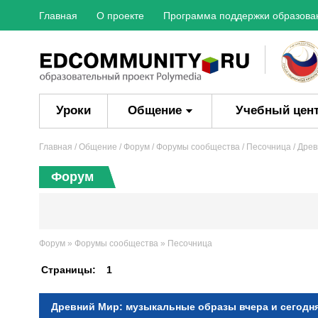
Главная
О проекте
Программа поддержки образова
Уроки
Общение
Учебный цен
Главная
/ Общение /
Форум
/
Форумы сообщества
/
Песочница
/ Древ
Форум
Форум
»
Форумы сообщества
»
Песочница
Страницы:
1
Древний Мир: музыкальные образы вчера и сегодн