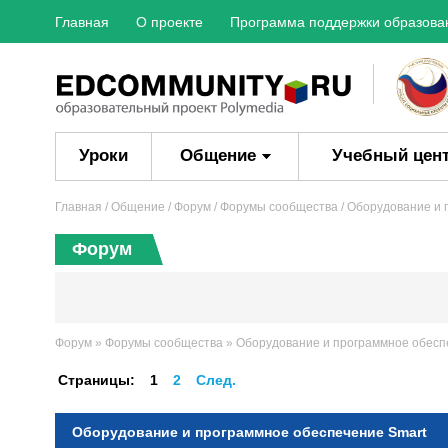
Главная
О проекте
Программа поддержки образова
Уроки
Общение
Учебный цен
Главная
/ Общение /
Форум
/
Форумы сообщества
/ Оборудование и 
Форум
Форум
»
Форумы сообщества
»
Оборудование и программное обесп
Страницы:
1
2
След.
Оборудование и программное обеспечение Smart