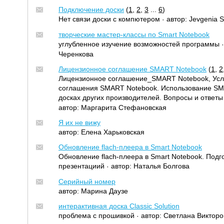
Подключение доски
(
1
,
2
,
3
...
6
)
Нет связи доски с компютером
автор:
Jevgenia S
·
творческие мастер-классы по Smart Notebook
углубленное изучение возможностей программы
Черенкова
Лицензионное соглашение SMART Notebook
(
1
,
2
Лицензионное соглашение_SMART Notebook, Усл
соглашения SMART Notebook. Использование SM
досках других производителей. Вопросы и ответы 
автор:
Маргарита Стефановская
Я их не вижу
автор:
Елена Харьковская
Обновление flach-плеера в Smart Notebook
Обновление flach-плеера в Smart Notebook. Подг
презентациий
автор:
Наталья Болгова
·
Серийный номер
автор:
Марина Даузе
интерактивная доска Classic Solution
проблема с прошивкой
автор:
Светлана Викторо
·