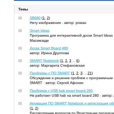
Темы
SB680
(
1
,
2
)
Нету изображения
автор:
роман
·
Smart Ideas
Программа для интерактивной доски Smart Ideas
Масимзаде
Доска Smart Board 480
автор:
Ирина Друппова
SMART Notebook
(
1
,
2
,
3
...
6
)
автор:
Маргарита Стефановская
Проблемы с ПО SMART
(
1
,
2
,
3
...
21
)
Обсуждение и решение проблем с программным
SMART
автор:
Сергей Афонин
·
Проблема с USB hab smart board 280
Не работает USB hab на smart board 280
автор:
·
Активация ПО SMART Notebook и регистрация о
(
1
,
2
)
Рассмотрение вопросов по Регистрации продукц