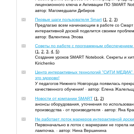
лицензионного ключа и Активации ПО SMART No
автор:
Магомедшапи Дибиров
Первые шаги пользователя Smart
(
1
,
2
,
3
)
Предлагаю всем начинающим в работе со Смарт
интерактивной доской поделится своими проблем
автор:
Валентина Эпова
Советы по работе с программным обеспечением
(
1
,
2
,
3
,
4
,
5
)
Создание уроков SMART Notebook. Секреты и хи
Kirichenko
Центр интерактивных технологий "СИТИ МЕДИА" 
это здорово!
У педагогов Нижнего Новгорода появилась прекр
качественного обучения!
автор:
Елена Жалельщ
·
Новости от компании SMART
(
1
,
2
)
анонсы оборудования, уточнения по использован
производства - от производителя
автор:
Яна Кра
·
Не работает лоток маркеров интерактивной доски
Первоначально в лоток с маркерами не горела н
лампочка.
автор:
Нина Вершинина
·