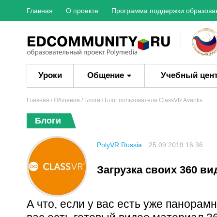
Главная
О проекте
Программа поддержки образова
Уроки
Общение
Учебный цен
Главная
/ Общение /
Блоги
/ Блог пользователя ClassVR Avantis
Блоги
PolyVR Russia
25.09.2019 16:36
Загрузка своих 360 ви
А что, если у вас есть уже панорам