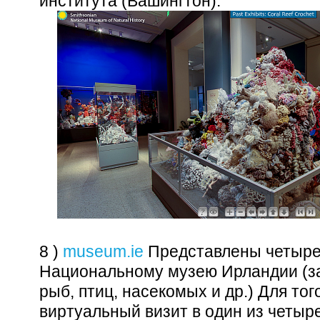
института (Вашингтон).
8 )
museum.ie
Представлены четыре
Национальному музею Ирландии (з
рыб, птиц, насекомых и др.) Для то
виртуальный визит в один из четыр