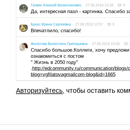
Галкин Алексей Валентинович
27.06.2016 13:26
0
Да, интересная пазл - картинка. Спасибо 
Бреус Ирина Сергеевна
27.06.2016 13:57
0
Впечатлило, спасибо!
Филатова Валентина Григорьевна
27.06.2016 15:00
Спасибо большое.Коллеги, хочу предложи
ознакомиться с постом
" Жизнь в 2050 году"
.
http://edcommunity.ru/communication/blogs/d
blog=vgfilatovagmailcom-blog&id=1665
Авторизуйтесь
, чтобы оставить ко