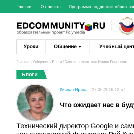
Главная
О проекте
Программа поддержки образова
Уроки
Общение
Учебный цен
Главная
/ Общение /
Блоги
/ Блог пользователя Ирина Романенко
Блоги
Кислая Ирина
27.06.2016 12:57
Что ожидает нас в бу
Технический директор Google и са