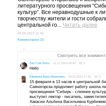
литературного просвещения "Сиби
культур". Все неравнодушные к л
творчеству жители и гости собра
центральной го...
Читать далее
04.04.2023 11:42
Комментарии (3)
Смотреть все коммент
Das Cute Renu
12.12.2024 09:04
0
Hello
Ефимова Вера Яковлевна
08.02.2024 17:42
0
15 февраля в 13 часов в центральной би
Саяногорска продолжит работу школа ли
просвещения "Сибирь - слияние культу
выступит лектор - писатель, заместите
Хакасии Альбина Васильевна Курбижеко