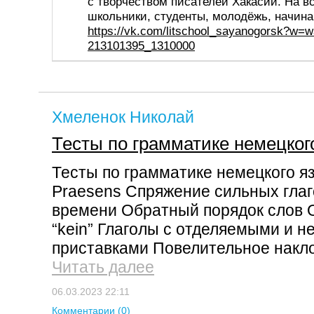
с творчеством писателей Хакасии. На в
школьники, студенты, молодёжь, начин
https://vk.com/litschool_sayanogorsk?w=wa
213101395_1310000
Хмеленок Николай
Тесты по грамматике немецког
Тесты по грамматике немецкого я
Praesens Спряжение сильных гла
времени Обратный порядок слов О
“kein” Глаголы с отделяемыми и 
приставками Повелительное накл
Читать далее
06.03.2023 22:11
Комментарии (0)