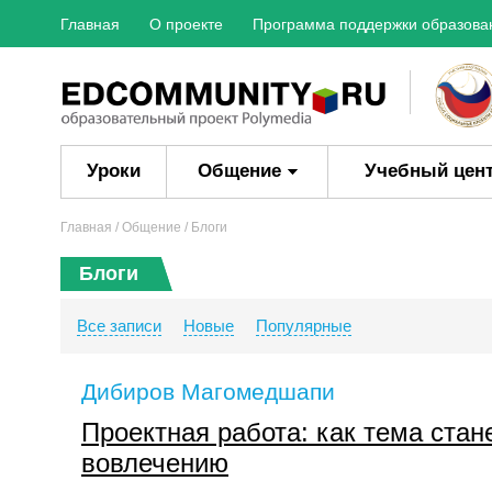
Главная
О проекте
Программа поддержки образова
Уроки
Общение
Учебный цен
Главная
/ Общение / Блоги
Блоги
Все записи
Новые
Популярные
Дибиров Магомедшапи
Проектная работа: как тема стан
вовлечению