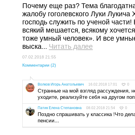
Почему еще раз? Тема благодатная
жалобу гоголевского Луки Лукича 
господь служить по ученой части!
всякий мешается, всякому хочется 
тоже умный человек». И все умны
выска...
Читать далее
07.02.2018 21:55
Комментарии (2)
Волков Игорь Анатольевич
16.02.2018 17:01
0
Странные на мой взгляд рассуждения, н
уходите, реализуйте себя на другом по
Патик Елена Степановна
08.02.2018 21:54
0
Поздно спрашивать у классика !Что дела
пенсии...