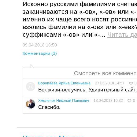
Исконно русскими фамилиями считаю
заканчиваются на «-ов», «-ев» или «
именно их чаще всего носят 
взялись фамилии на «-ов» или «-
суффиксами «-ов» или «-...
Читать д
09.04.2018 16:50
Комментарии (3)
Смотреть все коммент
Воропаева Ирина Евгеньевна
27.06.2018 14:57
0
Век живи-век учись. Удивительный сайт.
Хмеленок Николай Павлович
13.04.2018 10:32
0
Спасибо.