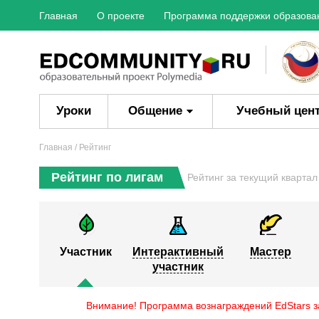
Главная
О проекте
Программа поддержки образова
Уроки
Общение
Учебный цен
Главная
/ Рейтинг
Рейтинг по лигам
Рейтинг за текущий кварта
Участник
Интерактивный
Мастер
участник
Внимание! Программа вознаграждений EdStars за