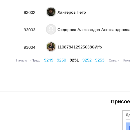
Хантеров Петр
93002
Сидорова Александра Александровн
93003
1108784129256386@fb
93004
9249
9250
9251
9252
9253
Начало
«Пред.
След.»
Кон
Присое
Д