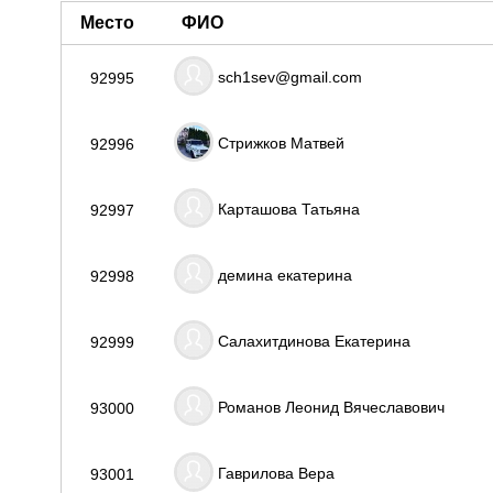
Место
ФИО
sch1sev@gmail.com
92995
Стрижков Матвей
92996
Карташова Татьяна
92997
демина екатерина
92998
Салахитдинова Екатерина
92999
Романов Леонид Вячеславович
93000
Гаврилова Вера
93001