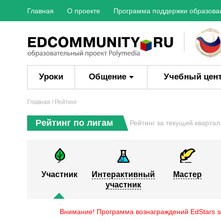
Главная
О проекте
Программа поддержки образова
Уроки
Общение
Учебный цен
Главная
/ Рейтинг
Рейтинг по лигам
Рейтинг за текущий кварта
Участник
Интерактивный
Мастер
участник
Внимание! Программа вознаграждений EdStars за