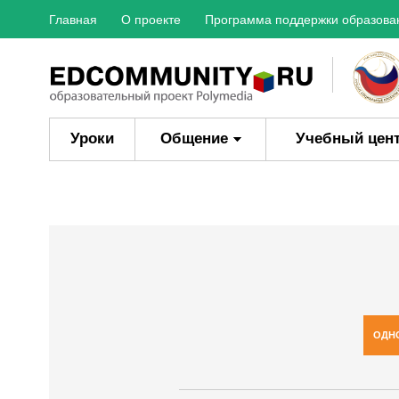
Главная
О проекте
Программа поддержки образова
Уроки
Общение
Учебный цен
ОДН