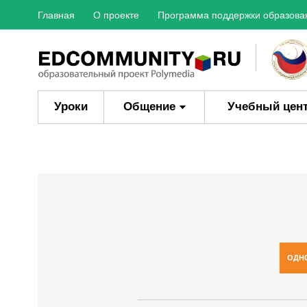
Главная
О проекте
Программа поддержки образова
Уроки
Общение
Учебный цен
ОДН