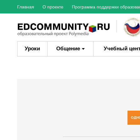
Главная
О проекте
Программа поддержки образова
Уроки
Общение
Учебный цен
ОДН