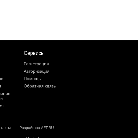
Сервисы
Регистрация
Авторизация
ие
Помощь
я
Обратная связь
шения
ии
ия
нтакты
Разработка AFT.RU