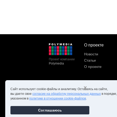
О проекте
Новости
Проект компании
Статьи
Polymedia
О проекте
×
Сайт использует cookie-файлы и аналитику. Оставаясь на сайте,
вы даете свое
согласие на обработку персональных данных
в порядке,
указанном в
политике в отношении cookie-файлов
.
Copyright ©Edcommunity.ru 202
Соглашаюсь