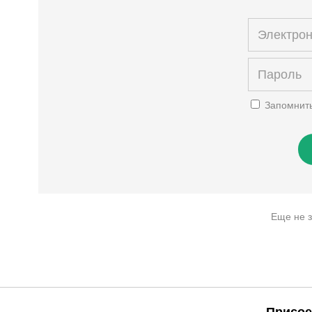
Запомнит
Еще не 
Присое