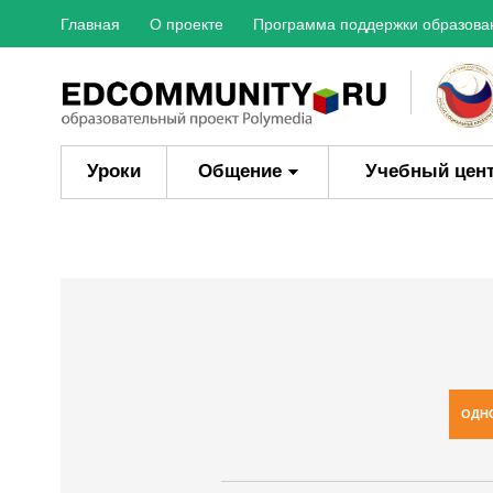
Главная
О проекте
Программа поддержки образова
Уроки
Общение
Учебный цен
ОДН