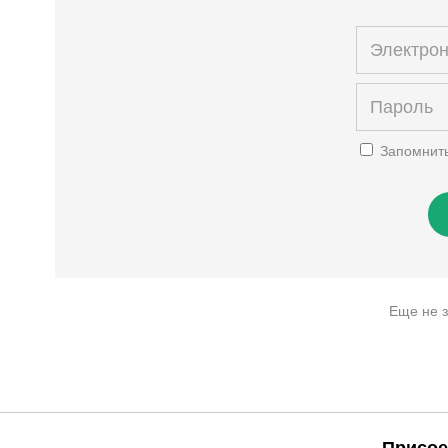
Запомнит
Еще не 
Присое