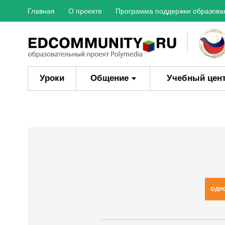
Главная
О проекте
Программа поддержки образова
Уроки
Общение
Учебный цен
ОДН