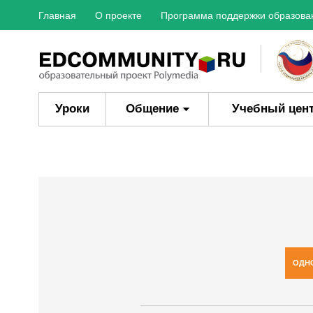
Главная
О проекте
Программа поддержки образова
Уроки
Общение
Учебный цен
ОДН