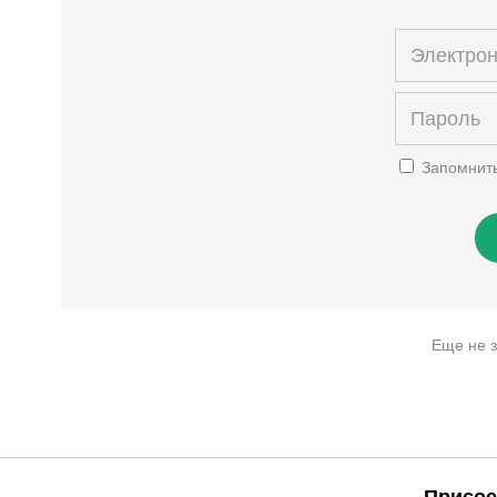
Запомнит
Еще не 
Присое