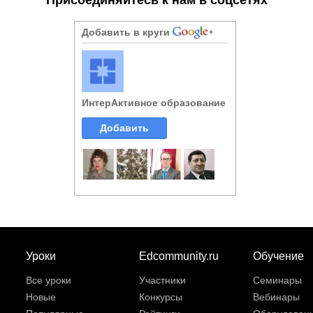
Добавить в круги
ИнтерАктивное образование
Добавить
Уроки
Edcommunity.ru
Обучение
Все уроки
Участники
Семинары
Новые
Конкурсы
Вебинары