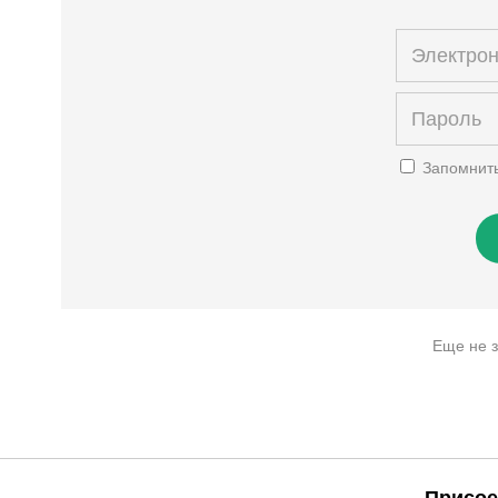
Запомнит
Еще не 
Присое