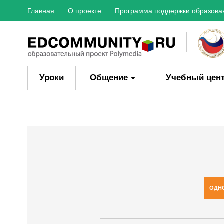
Главная
О проекте
Программа поддержки образова
Уроки
Общение
Учебный цен
ОДН