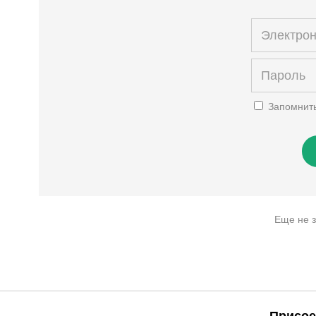
Запомнит
Еще не 
Присое