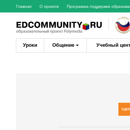
Главная
О проекте
Программа поддержки образова
Уроки
Общение
Учебный цен
ОДН