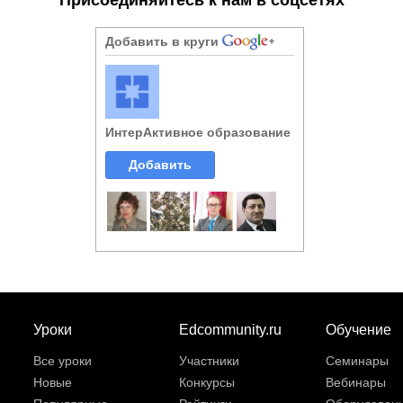
Добавить в круги
ИнтерАктивное образование
Добавить
Уроки
Edcommunity.ru
Обучение
Все уроки
Участники
Семинары
Новые
Конкурсы
Вебинары