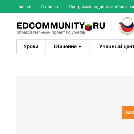
Главная
О проекте
Программа поддержки образова
Уроки
Общение
Учебный цен
ОДН