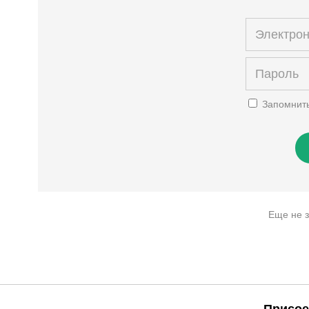
Запомнит
Еще не 
Присое