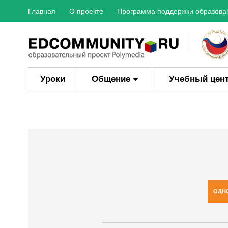
Главная
О проекте
Программа поддержки образова
Уроки
Общение
Учебный цен
ОДН