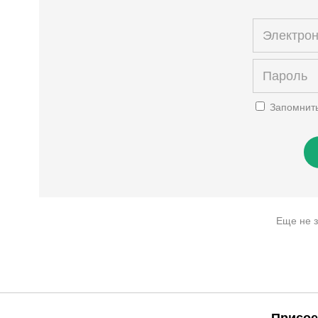
Запомнит
Еще не 
Присое